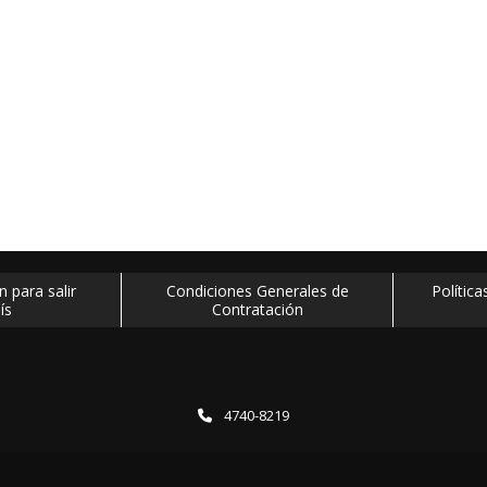
 para salir
Condiciones Generales de
Polític
ís
Contratación
4740-8219