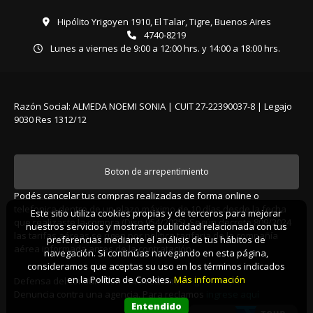
Hipólito Yrigoyen 1910, El Talar, Tigre, Buenos Aires
4740-8219
Lunes a viernes de 9:00 a 12:00 hrs. y 14:00 a 18:00 hrs.
Razón Social: ALMEDA NOEMI SONIA | CUIT 27-22390037-8 | Legajo
9030 Res 1312/12
Boton de arrepentimiento
Podés cancelar tus compras realizadas de forma online o
telefonica dentro de un plazo máximo de 10 días desde la fecha
Este sitio utiliza cookies propias y de terceros para mejorar
que realizaste la compra (Disp.954/2025). Según decreto 809/2024
nuestros servicios y mostrarte publicidad relacionada con tus
las tarifas aéreas se rigen por política tarifaria de la compañía
preferencias mediante el análisis de tus hábitos de
aérea informada antes de la contratación.
navegación. Si continúas navegando en esta página,
consideramos que aceptas su uso en los términos indicados
en la Política de Cookies.
Más información
Defensa del consumidor. Para reclamos
ingrese aquí
Denuncia contra una agencia. Para reclamos
ingrese aquí
Entendido