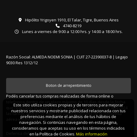
Hipólito Yrigoyen 1910, El Talar, Tigre, Buenos Aires
4740-8219
Lunes a viernes de 9:00 a 12:00 hrs. y 14:00 a 18:00 hrs.
Razón Social: ALMEDA NOEMI SONIA | CUIT 27-22390037-8 | Legajo
9030 Res 1312/12
Boton de arrepentimiento
Podés cancelar tus compras realizadas de forma online o
telefonica dentro de un plazo máximo de 10 días desde la fecha
Este sitio utiliza cookies propias y de terceros para mejorar
que realizaste la compra (Disp.954/2025). Según decreto 809/2024
nuestros servicios y mostrarte publicidad relacionada con tus
las tarifas aéreas se rigen por política tarifaria de la compañía
preferencias mediante el análisis de tus hábitos de
aérea informada antes de la contratación.
navegación. Si continúas navegando en esta página,
consideramos que aceptas su uso en los términos indicados
Defensa del consumidor. Para reclamos
ingrese aquí
en la Política de Cookies.
Más información